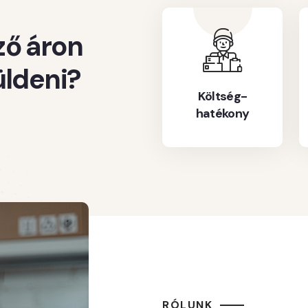
ző áron
üldeni?
Költség-
hatékony
RÓLUNK