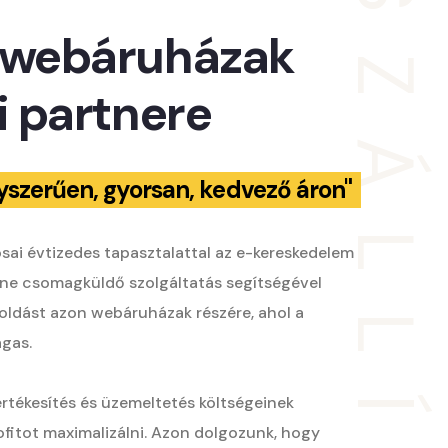
s webáruházak
i partnere
szerűen, gyorsan, kedvező áron"
nosai évtizedes tapasztalattal az e-kereskedelem
nline csomagküldő szolgáltatás segítségével
ldást azon webáruházak részére, ahol a
agas.
értékesítés és üzemeltetés költségeinek
rofitot maximalizálni. Azon dolgozunk, hogy