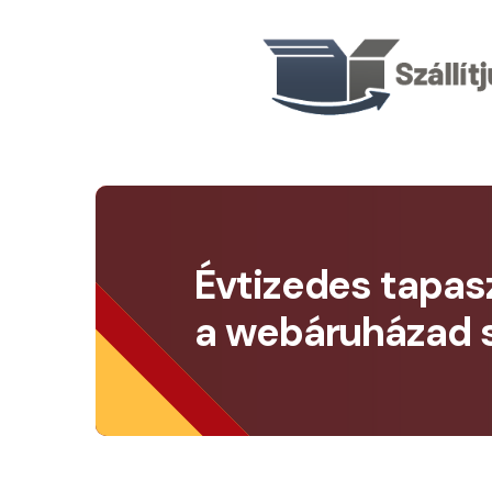
Évtizedes tapasz
a webáruházad s