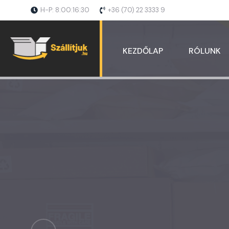
H-P: 8:00:16:30
+36 (70) 22 3333 9
KEZDŐLAP
RÓLUNK
Csomagk