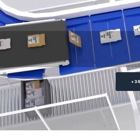
01
Csomagküldés
webshopoknak
+36