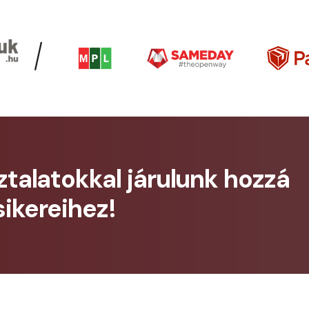
talatokkal járulunk hozzá
ikereihez!