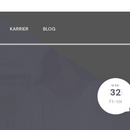
KARRIER
BLOG
MÁR
785
üldés
Ft-tól