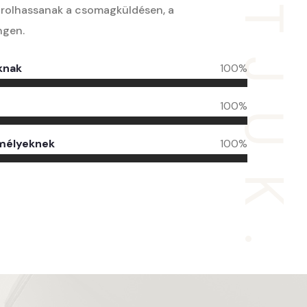
SZÁLLÍTJUK.HU
órolhassanak a csomagküldésen, a
ngen.
knak
100
%
100
%
mélyeknek
100
%