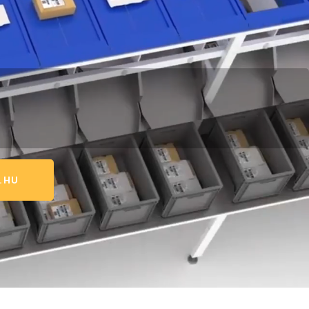
03
Visszáru nullázó:
Csökkentjük az át nem
vett csomagjaidnak a
számát
.HU