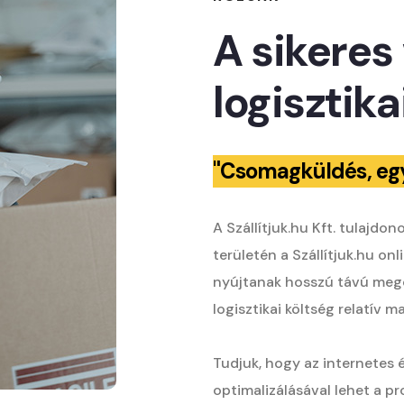
A sikere
logisztika
"Csomagküldés, egy
A Szállítjuk.hu Kft. tulajdo
területén a Szállítjuk.hu o
nyújtanak hosszú távú mego
logisztikai költség relatív m
Tudjuk, hogy az internetes 
optimalizálásával lehet a p