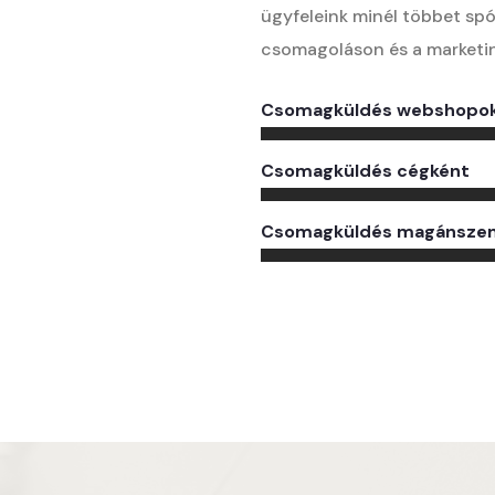
ügyfeleink minél többet sp
csomagoláson és a marketi
Csomagküldés webshopo
Csomagküldés cégként
Csomagküldés magánsze